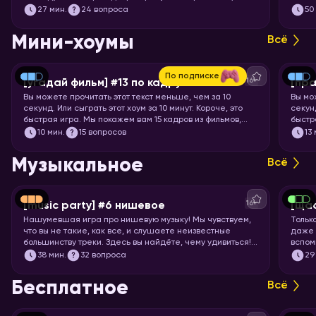
вопросы с визуальными подсказками. Вспоминайте, что
27
мин.
24 вопроса
50
означает апостроф в ребусах и запускайте хоум.
Мини-хоумы
Всё
По подписке
16+
[угадай фильм] #13 по кадру
[пра
Вы можете прочитать этот текст меньше, чем за 10
Вы мо
секунд. Или сыграть этот хоум за 10 минут. Короче, это
секунд
быстрая игра. Мы покажем вам 15 кадров из фильмов,
быстр
мультфильмов и аниме, а ваша задача – угадать, откуда
задач
10
мин.
15 вопросов
13
кадр.
Музыкальное
Всё
16+
[music party] #6 нишевое
[щас
Нашумевшая игра про нишевую музыку! Мы чувствуем,
Тольк
что вы не такие, как все, и слушаете неизвестные
даже 
большинству треки. Здесь вы найдёте, чему удивиться!
вспом
Настраивайте слух на изысканную непопулярную музыку
пойте
38
мин.
32 вопроса
29
всех жанров, эпох и стран. И запускайте хоум, конечно!
Бесплатное
Всё