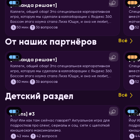
18+
[команда решает]
[про
Коллеги, общий сбор! Это специальная корпоративная
Специ
игра, которую мы сделали в коллаборации с Яндекс 360.
вмест
Боссом этого хоума стала Лиза Ющук, и она не любит,
матчи
когда вы откладываете задачку в долгий ящик. Так что
мощне
50
мин.
36 вопросов
52
быстрее бронируйте переговорку и приготовьтесь
футбо
тимбилдиться. Вас ждёт 5 раундов вопросов на разные
От наших партнёров
Всё
темы, ответить на которые поможет слаженная работа.
Тот случай, когда команда действительно решает!
18+
[команда решает]
[про
Коллеги, общий сбор! Это специальная корпоративная
Специ
игра, которую мы сделали в коллаборации с Яндекс 360.
вмест
Боссом этого хоума стала Лиза Ющук, и она не любит,
матчи
когда вы откладываете задачку в долгий ящик. Так что
мощне
50
мин.
36 вопросов
52
быстрее бронируйте переговорку и приготовьтесь
футбо
тимбилдиться. Вас ждёт 5 раундов вопросов на разные
Детский раздел
Всё
темы, ответить на которые поможет слаженная работа.
Тот случай, когда команда действительно решает!
12+
[teens] #3
[tee
Йоу!
Или как там сейчас говорят? Актуальная игра для
Йоу!
И
подростков про сленг, сериалы и соц. сети с щепоткой
подро
юношеского максимализма.
юноше
42
мин.
42 вопроса
4