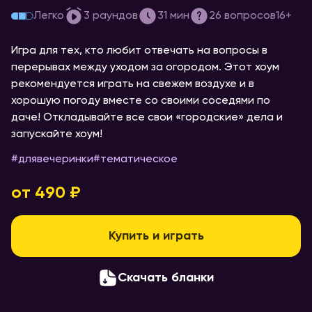
[дачный хоум] #1
Легко
3
раундов
31
мин
26
вопросов
16+
Игра для тех, кто любит отвечать на вопросы в
перерывах между уходом за огородом. Этот хоум
рекомендуется играть на свежем воздухе и в
хорошую погоду вместе со своими соседями по
даче! Откладывайте все свои «городские» дела и
запускайте хоум!
#
длявечеринки
#
тематическое
от 490 ₽
Купить и играть
Скачать бланки