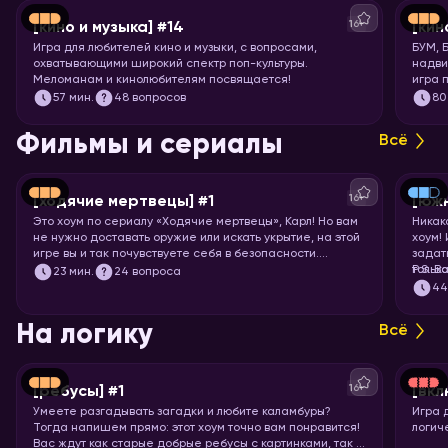
16+
[кино и музыка] #14
[кин
Игра для любителей кино и музыки, с вопросами,
БУМ, 
охватывающими широкий спектр поп-культуры.
надви
Меломанам и кинолюбителям посвящается!
игра 
Вас ж
57
мин.
48 вопросов
80
фильм
миску
Фильмы и сериалы
Всё
16+
[ходячие мертвецы] #1
[юж
Это хоум по сериалу «Ходячие мертвецы», Карл! Но вам
Никак
не нужно доставать оружие или искать укрытие, на этой
хоум!
игре вы и так почувствуете себя в безопасности.
задат
Спросим вас про все 11 сезонов сериала, так что
тольк
P.S. В
23
мин.
24 вопроса
примеряйте повязку на глаз и запускайте хоум!
подоб
4
подхо
На логику
Всё
16+
[ребусы] #1
[вкл
Умеете разгадывать загадки и любите каламбуры?
Игра 
Тогда напишем прямо: этот хоум точно вам понравится!
логич
Вас ждут как старые добрые ребусы с картинками, так и