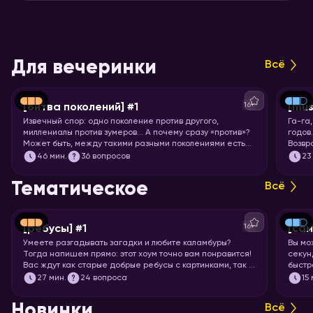
Для вечеринки
Всё
16+
[битва поколений] #1
[mus
Извечный спор: одно поколение против другого,
Га-га
миллениалы против зумеров… А почему сразу «против»?
годов
Может быть, между такими разными поколениями есть
Возвр
что-то общее? Попробуем понять друг друга и
игры!
46
мин.
36 вопросов
23
поностальгируем по символам нескольких эпох.
Тематическое
Всё
16+
[ребусы] #1
[са
Умеете разгадывать загадки и любите каламбуры?
Вы мо
Тогда напишем прямо: этот хоум точно вам понравится!
секунд
Вас ждут как старые добрые ребусы с картинками, так и
быстр
вопросы с визуальными подсказками. Вспоминайте, что
празд
27
мин.
24 вопроса
15
означает апостроф в ребусах и запускайте хоум.
назва
Новинки
Всё