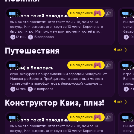
По подписке
16+
[кто это такой молоденький] #5
[уга
Вы можете прочитать этот текст меньше, чем за 10
Вы мо
секунд. Или сыграть этот хоум за 10 минут. Короче, это
секунд
быстрая игра. Мы покажем вам знаменитостей в их
быстр
раннем возрасте, а ваша задача – узнать их.
мульт
12
мин.
15 вопросов
10
кадр.
Путешествия
Всё
По подписке
16+
[едем] в Беларусь
[еде
Игра-экскурсия по красивейшим городам Беларуси: от
Игра-
Минска до Бреста. Пройдитесь по известным местам
Велик
«синеокой» и приобщитесь к белорусской культуре.
город
Скорее запускайте хоум!
чемод
13
мин.
15 вопросов
13
Пекин
запус
Конструктор Квиз, плиз!
Всё
По подписке
16+
[кто это такой молоденький] #5
[sha
Вы можете прочитать этот текст меньше, чем за 10
Вы мо
секунд. Или сыграть этот хоум за 10 минут. Короче, это
секунд