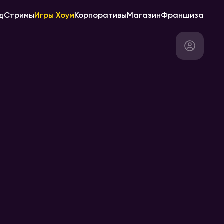
д
Стримы
Игры Хоум
Корпоративы
Магазин
Франшиза