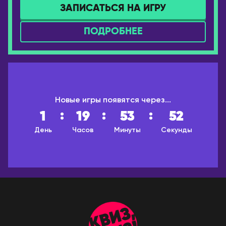
ЗАПИСАТЬСЯ НА ИГРУ
Котлас
Валенсия
Краснодар
Мадрид
ПОДРОБНЕЕ
Красноярск
ИТАЛИЯ
Лесосибирск
Милан
Луховицы
КАЗАХСТАН
Магадан
Актобе
Новые игры появятся через...
Междуреченск
Алматы
:
:
:
1
19
53
52
Моздок
Астана
День
Часов
Минуты
Cекунды
Москва
Атырау
Мурманск
Караганда
Набережные Челны
Павлодар
Находка
Семей
Нефтекамск
Тараз
Нижнекамск
Уральск
Нижний Новгород