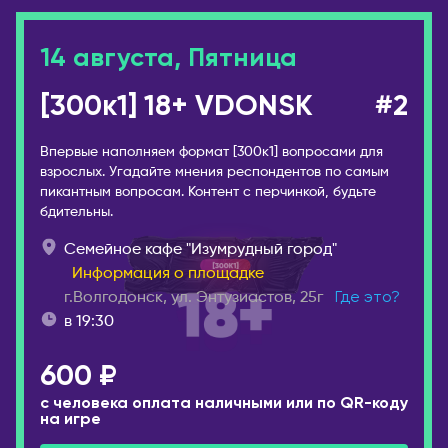
ГРУЗИЯ
Иваново
Батуми
Ижевск
14 августа, Пятница
Тбилиси
Инта
ИЗРАИЛЬ
[300к1] 18+ VDONSK
#2
Иркутск
Беэр-Шева
Йошкар-Ола
Впервые наполняем формат [300к1] вопросами для
Иерусалим
Казань
взрослых. Угадайте мнения респондентов по самым
Израиль
пикантным вопросам. Контент с перчинкой, будьте
Калининград
бдительны.
Кармиэль
Калуга
Тель-Авив
Семейное кафе "Изумрудный город"
Кемерово
Информация о площадке
Хайфа
Киров
г.Волгодонск, ул. Энтузиастов, 25г
Где это?
ИНДОНЕЗИЯ
Коломна
в 19:30
Бали
Комсомольск-на-
600 ₽
Амуре
ИСПАНИЯ
с человека оплата наличными или по QR-коду
Коряжма
Аликанте
на игре
Кострома
Барселона