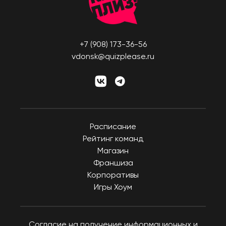
Усть-Каменогорск
Новокузнецк
Шымкент
Новомосковск
КАНАДА
Новороссийск
+7 (908) 173-36-56
Виннипег
Новосибирск
vdonsk@quizplease.ru
Калгари
Новый Уренгой
Монреаль
Обнинск
Оттава
Озёрск
Торонто
Октябрьский
Эдмонтон
Расписание
Омск
Рейтинг команд
КИПР
Орёл
Магазин
Лимассол
Оренбург
Франшиза
Никосия
Корпоративы
Пенза
Игры Хоум
Пафос
Пермь
Петрозаводск
КИТАЙ
Петропавловск-
Гуанчжоу
Согласие на получение информационных и