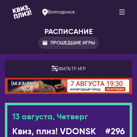
Волгодонск
РАСПИСАНИЕ
ПРОШЕДШИЕ ИГРЫ
АРМЕНИЯ
РОССИЯ
Ереван
Альметьевск
ФИЛЬТР ИГР
Арзамас
БЕЛАРУСЬ
Арсеньев
Брест
Астрахань
Витебск
Балаково
Минск
Барнаул
13 августа, Четверг
БОЛГАРИЯ
Белогорск
София
Квиз, плиз! VDONSK
#296
Благовещенск
ВЕЛИКОБРИТАНИЯ