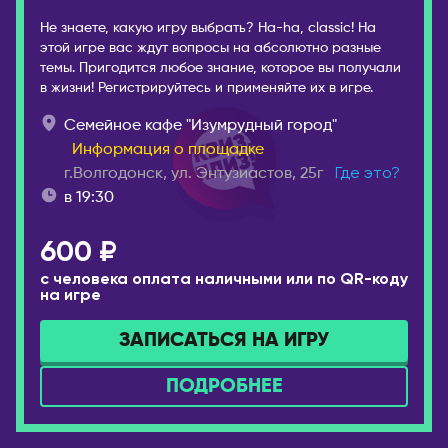
Брянск
Лондон
Не знаете, какую игру выбрать? Ha-ha, classic! На
Великий Новгород
этой игре вас ждут вопросы на абсолютно разные
ВЕНГРИЯ
темы. Пригодится любое знание, которое вы получали
Владивосток
в жизни! Регистрируйтесь и применяйте их в игре.
Будапешт
Владикавказ
Семейное кафе "Изумрудный город"
ВЬЕТНАМ
Владимир
Информация о площадке
Дананг
Волгоград
г.Волгодонск, ул. Энтузиастов, 25г
Где это?
Нячанг
Волгодонск
в 19:30
Волжский
ГЕРМАНИЯ
600 ₽
Вологда
Берлин
с человека оплата наличными или по QR-коду
Воркута
Дюссельдорф/Кёльн
на игре
Воронеж
Мюнхен
ЗАПИСАТЬСЯ НА ИГРУ
Горно-Алтайск
ГРЕЦИЯ
Екатеринбург
Афины
ПОДРОБНЕЕ
Ессентуки
Салоники
Железногорск