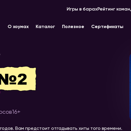
Игры в барах
Рейтинг коман
О хоумах
Каталог
Полезное
Сертификаты
осов
16+
х годов. Вам предстоит отгадывать хиты того времени.