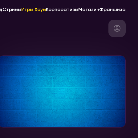
д
Стримы
Игры Хоум
Корпоративы
Магазин
Франшиза