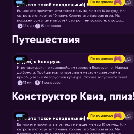
По подписке
16+
[кто это такой молоденький] #5
Вы можете прочитать этот текст меньше, чем за 10 секунд. Или
сыграть этот хоум за 10 минут. Короче, это быстрая игра. Мы
покажем вам знаменитостей в их раннем возрасте, а ваша
задача – узнать их.
12
мин.
15 вопросов
Путешествия
По подписке
16+
[едем] в Беларусь
Игра-экскурсия по красивейшим городам Беларуси: от Минска
до Бреста. Пройдитесь по известным местам «синеокой» и
приобщитесь к белорусской культуре. Скорее запускайте хоум!
13
мин.
15 вопросов
Конструктор Квиз, плиз
По подписке
16+
[кто это такой молоденький] #5
Вы можете прочитать этот текст меньше, чем за 10 секунд. Или
сыграть этот хоум за 10 минут. Короче, это быстрая игра. Мы