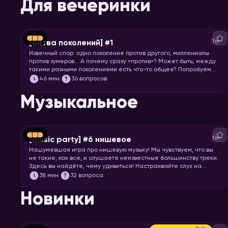
Для вечеринки
16+
[битва поколений] #1
Извечный спор: одно поколение против другого, миллениалы
против зумеров… А почему сразу «против»? Может быть, между
такими разными поколениями есть что-то общее? Попробуем
понять друг друга и поностальгируем по символам нескольких
46
мин.
36 вопросов
эпох.
Музыкальное
16+
[music party] #6 нишевое
Нашумевшая игра про нишевую музыку! Мы чувствуем, что вы
не такие, как все, и слушаете неизвестные большинству треки.
Здесь вы найдёте, чему удивиться! Настраивайте слух на
изысканную непопулярную музыку всех жанров, эпох и стран. И
38
мин.
32 вопроса
запускайте хоум, конечно!
Новинки