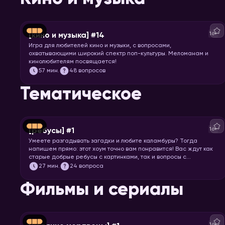
16+
[кино и музыка] #14
Игра для любителей кино и музыки, с вопросами,
охватывающими широкий спектр поп-культуры. Меломанам и
кинолюбителям посвящается!
57
мин.
48 вопросов
Тематическое
16+
[ребусы] #1
Умеете разгадывать загадки и любите каламбуры? Тогда
напишем прямо: этот хоум точно вам понравится! Вас ждут как
старые добрые ребусы с картинками, так и вопросы с
визуальными подсказками. Вспоминайте, что означает
27
мин.
24 вопроса
апостроф в ребусах и запускайте хоум.
Фильмы и сериалы
16+