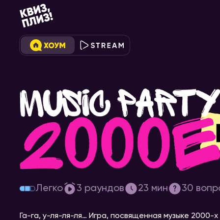
[music party 2000-е] #2
Легко
3
раундов
23
мин
30
вопр
Га-га, у-ля-ля-ля… Игра, посвященная музыке 2000-