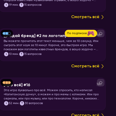
собрали известные музыкальные отрывки, а ваша задача –
угадать исполнителя или группу.
19
мин.
15 вопросов
Смотреть всё
По подписке
16+
[угадай бренд] #2 по логотипу
Вы можете прочитать этот текст меньше, чем за 10 секунд. Или
сыграть этот хоум за 10 минут. Короче, это быстрая игра. Мы
покажем вам логотипы известных брендов, а ваша задача —
угадать бренд.
10
мин.
15 вопросов
Смотреть всё
16+
[про всё] #16
Эта игра буквально про всё. Можем спросить, кто написал
«Капитанскую дочку», а можем и про мемы с котиками. Или про
сериалы, или про музыку, или про технологии. Короче, никаких
специфических знаний не требуется! Только вы и ваше
52
мин.
30 вопросов
желание проверить свой кругозор. Погнали играть!
Смотреть всё