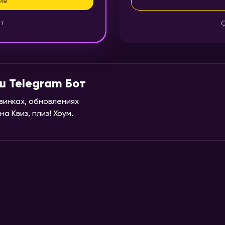
ие
нт
О
ш Telegram Бот
винках, обновлениях
а Квиз, плиз! Хоум.