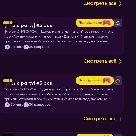
Смотреть всё
По подписке
16+
[music party] #5 рок
Это рок? ЭТО РОК!!! Здесь можно кричать «Я свободен», петь
про «Группу крови» и не бояться «Zombie». Главное, громко
кричать строчки любимых хитов и кайфовать под знакомые
риффы. Покажите всем «козу» 🤟 и запускайте хоум!
26
мин.
30 вопросов
Смотреть всё
По подписке
16+
[music party] #5 рок
Это рок? ЭТО РОК!!! Здесь можно кричать «Я свободен», петь
про «Группу крови» и не бояться «Zombie». Главное, громко
кричать строчки любимых хитов и кайфовать под знакомые
риффы. Покажите всем «козу» 🤟 и запускайте хоум!
26
мин.
30 вопросов
Смотреть всё