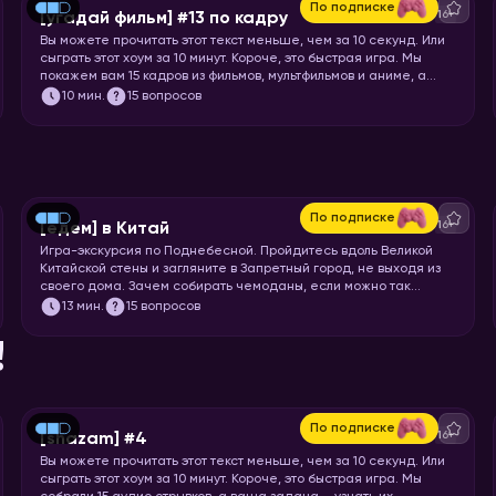
По подписке
16+
[угадай фильм] #13 по кадру
Вы можете прочитать этот текст меньше, чем за 10 секунд. Или
сыграть этот хоум за 10 минут. Короче, это быстрая игра. Мы
покажем вам 15 кадров из фильмов, мультфильмов и аниме, а
ваша задача – угадать, откуда кадр.
10
мин.
15 вопросов
По подписке
16+
[едем] в Китай
Игра-экскурсия по Поднебесной. Пройдитесь вдоль Великой
Китайской стены и загляните в Запретный город, не выходя из
своего дома. Зачем собирать чемоданы, если можно так
просто увидеть Шанхай и Пекин? Вспоминайте свой любимый
13
мин.
15 вопросов
иероглиф и запускайте хоум!
!
По подписке
16+
[shazam] #4
Вы можете прочитать этот текст меньше, чем за 10 секунд. Или
сыграть этот хоум за 10 минут. Короче, это быстрая игра. Мы