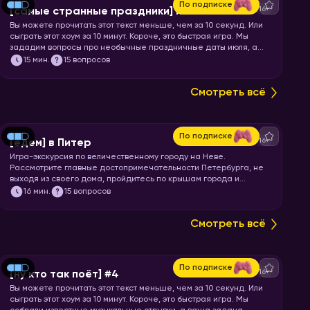
По подписке
16+
[самые странные праздники] июль
Вы можете прочитать этот текст меньше, чем за 10 секунд. Или
сыграть этот хоум за 10 минут. Короче, это быстрая игра. Мы
зададим вопросы про необычные праздничные даты июля, а
ваша задача отгадать название или особенности этих
15
мин.
15 вопросов
праздников.
Смотреть всё
По подписке
16+
[едем] в Питер
Игра-экскурсия по величественному городу на Неве.
Рассмотрите главные достопримечательности Петербурга, не
выходя из своего дома, пройдитесь по крышам города и
почувствуйте свежесть Финского залива. Перекусите
16
мин.
15 вопросов
шавермой и запускайте хоум!
Смотреть всё
По подписке
16+
[ну кто так поёт] #4
Вы можете прочитать этот текст меньше, чем за 10 секунд. Или
сыграть этот хоум за 10 минут. Короче, это быстрая игра. Мы