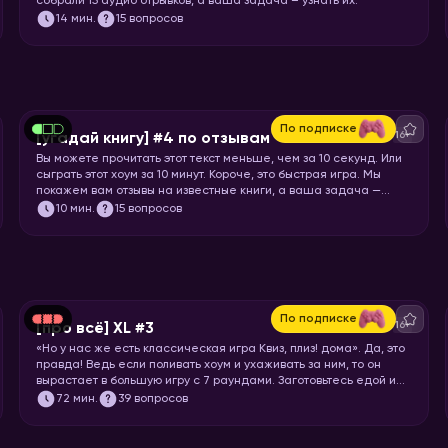
собрали 15 аудио отрывков, а ваша задача – узнать их.
14
мин.
15 вопросов
По подписке
16+
[угадай книгу] #4 по отзывам
Вы можете прочитать этот текст меньше, чем за 10 секунд. Или
сыграть этот хоум за 10 минут. Короче, это быстрая игра. Мы
покажем вам отзывы на известные книги, а ваша задача —
угадать, что это за книга.
10
мин.
15 вопросов
По подписке
16+
[про всё] XL #3
«Но у нас же есть классическая игра Квиз, плиз! дома». Да, это
правда! Ведь если поливать хоум и ухаживать за ним, то он
вырастает в большую игру с 7 раундами. Заготовьтесь едой и
запускайте хоумище!
72
мин.
39 вопросов