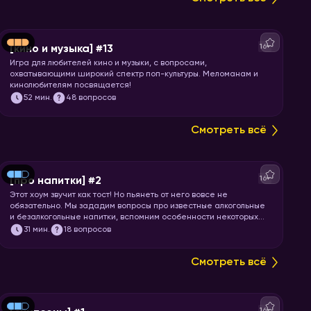
16+
[кино и музыка] #13
Игра для любителей кино и музыки, с вопросами,
охватывающими широкий спектр поп-культуры. Меломанам и
кинолюбителям посвящается!
52
мин.
48 вопросов
Смотреть всё
16+
[про напитки] #2
Этот хоум звучит как тост! Но пьянеть от него вовсе не
обязательно. Мы зададим вопросы про известные алкогольные
и безалкогольные напитки, вспомним особенности некоторых
коктейлей и утолим вашу жажду знаний. Запускайте игру!
31
мин.
18 вопросов
Смотреть всё
16+