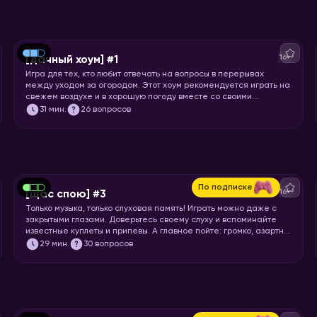
16+
[дачный хоум] #1
Игра для тех, кто любит отвечать на вопросы в перерывах
между уходом за огородом. Этот хоум рекомендуется играть на
свежем воздухе и в хорошую погоду вместе со своими
соседями по даче! Откладывайте все свои «городские» дела и
31
мин.
26 вопросов
запускайте хоум!
По подписке
16+
[щас спою] #3
Только музыка, только слуховая память! Играть можно даже с
закрытыми глазами. Доверьтесь своему слуху и вспоминайте
известные куплеты и припевы. А главное пойте: громко, азартно
и радостно!
29
мин.
30 вопросов