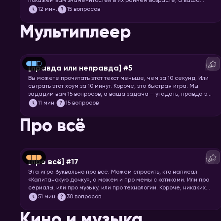
покажем вам знаменитостей в их раннем возрасте, а ваша
задача – узнать их.
12
мин.
15 вопросов
Мультиплеер
16+
[правда или неправда] #5
Вы можете прочитать этот текст меньше, чем за 10 секунд. Или
сыграть этот хоум за 10 минут. Короче, это быстрая игра. Мы
зададим вам 15 вопросов, а ваша задача – угадать, правда это
или нет.
11
мин.
15 вопросов
Про всё
16+
[про всё] #17
Эта игра буквально про всё. Можем спросить, кто написал
«Капитанскую дочку», а можем и про мемы с котиками. Или про
сериалы, или про музыку, или про технологии. Короче, никаких
специфических знаний не требуется! Только вы и ваше
51
мин.
30 вопросов
желание проверить свой кругозор. Погнали играть!
Кино и музыка