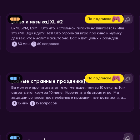
По подписке
16+
[кино и музыка] XL #2
БУМ, БУМ, БУМ… Это что, «Стальной гигант» надвигается? Или
это «Mr. Big» идёт? Нет! Это огромная игра про кино и музыку
для тех, кто мыслит масштабно. Вас ждут целых 7 раундов
песен, клипов, отрывков из фильмов, сериалов и мультфильмов.
80
мин.
60 вопросов
Готовьте большую миску попкорна и запускайте хоум!
По подписке
16+
[самые странные праздники] июль
Вы можете прочитать этот текст меньше, чем за 10 секунд. Или
сыграть этот хоум за 10 минут. Короче, это быстрая игра. Мы
зададим вопросы про необычные праздничные даты июля, а
ваша задача отгадать название или особенности этих
15
мин.
15 вопросов
праздников.
18+